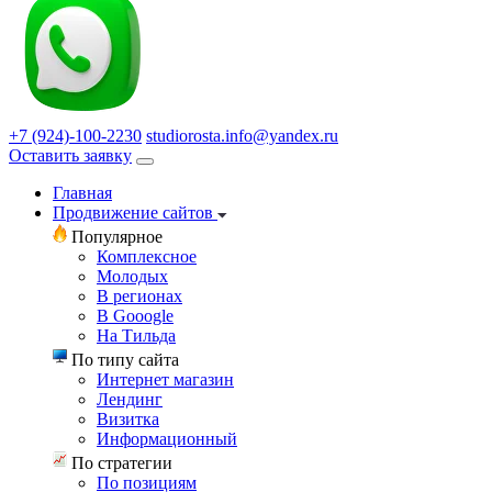
+7 (924)-100-2230
studiorosta.info@yandex.ru
Оставить заявку
Главная
Продвижение сайтов
Популярное
Комплексное
Молодых
В регионах
В Gooogle
На Тильда
По типу сайта
Интернет магазин
Лендинг
Визитка
Информационный
По стратегии
По позициям