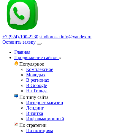
+7 (924)-100-2230
studiorosta.info@yandex.ru
Оставить заявку
Главная
Продвижение сайтов
Популярное
Комплексное
Молодых
В регионах
В Gooogle
На Тильда
По типу сайта
Интернет магазин
Лендинг
Визитка
Информационный
По стратегии
По позициям