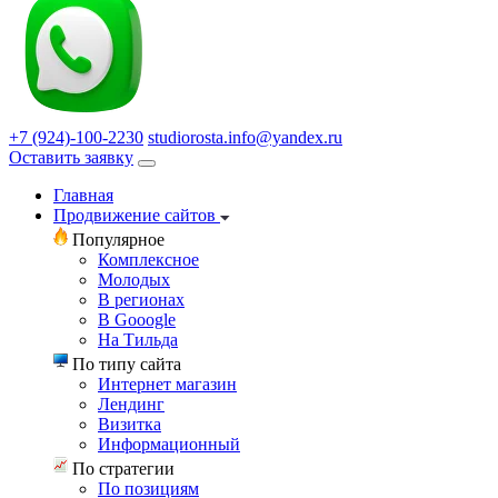
+7 (924)-100-2230
studiorosta.info@yandex.ru
Оставить заявку
Главная
Продвижение сайтов
Популярное
Комплексное
Молодых
В регионах
В Gooogle
На Тильда
По типу сайта
Интернет магазин
Лендинг
Визитка
Информационный
По стратегии
По позициям