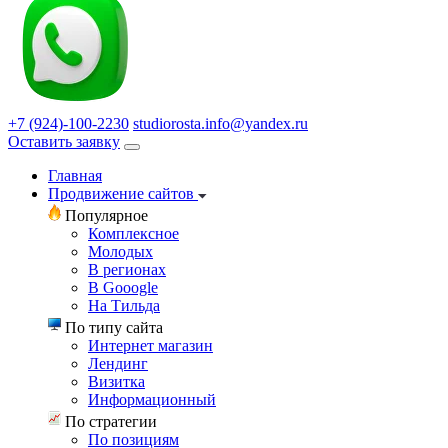
+7 (924)-100-2230
studiorosta.info@yandex.ru
Оставить заявку
Главная
Продвижение сайтов
Популярное
Комплексное
Молодых
В регионах
В Gooogle
На Тильда
По типу сайта
Интернет магазин
Лендинг
Визитка
Информационный
По стратегии
По позициям