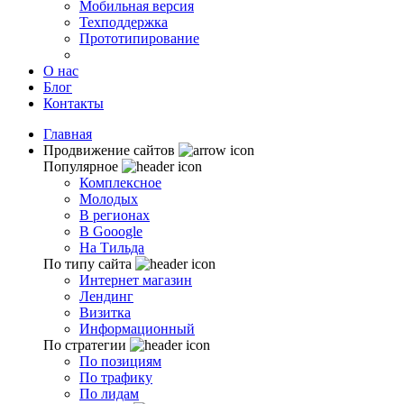
Мобильная версия
Техподдержка
Прототипирование
О нас
Блог
Контакты
Главная
Продвижение сайтов
Популярное
Комплексное
Молодых
В регионах
В Gooogle
На Тильда
По типу сайта
Интернет магазин
Лендинг
Визитка
Информационный
По стратегии
По позициям
По трафику
По лидам