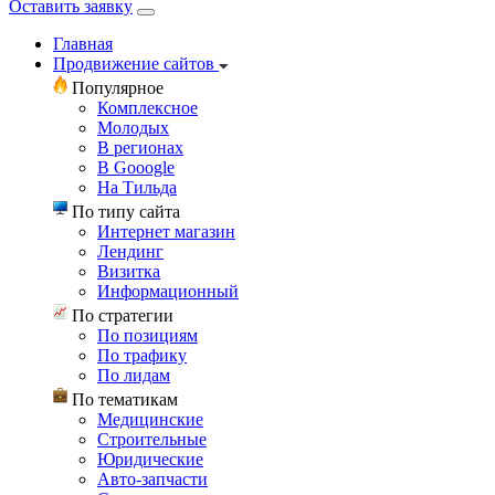
Оставить заявку
Главная
Продвижение сайтов
Популярное
Комплексное
Молодых
В регионах
В Gooogle
На Тильда
По типу сайта
Интернет магазин
Лендинг
Визитка
Информационный
По стратегии
По позициям
По трафику
По лидам
По тематикам
Медицинские
Строительные
Юридические
Авто-запчасти